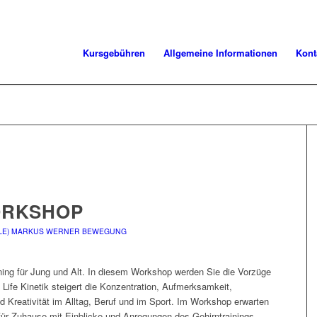
Kursgebühren
Allgemeine Informationen
Kont
WORKSHOP
LE)
MARKUS WERNER
BEWEGUNG
aining für Jung und Alt. In diesem Workshop werden Sie die Vorzüge
 Life Kinetik steigert die Konzentration, Aufmerksamkeit,
d Kreativität im Alltag, Beruf und im Sport. Im Workshop erwarten
ür Zuhause mit Einblicke und Anregungen des Gehirntrainings.