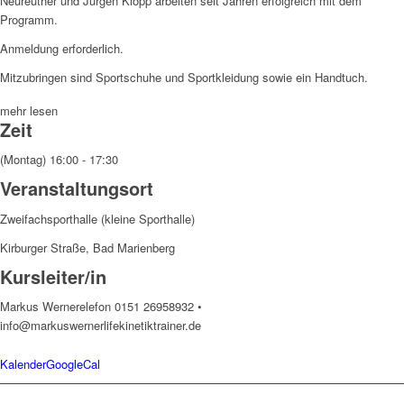
Neureuther und Jürgen Klopp arbeiten seit Jahren erfolgreich mit dem
Programm.
Anmeldung erforderlich.
Mitzubringen sind Sportschuhe und Sportkleidung sowie ein Handtuch.
mehr lesen
Zeit
(Montag) 16:00 - 17:30
Veranstaltungsort
Zweifachsporthalle (kleine Sporthalle)
Kirburger Straße, Bad Marienberg
Kursleiter/in
Markus Werner
elefon 0151 26958932 •
info@markuswernerlifekinetiktrainer.de
Kalender
GoogleCal