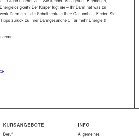
e – Organ unserer Zeit. Sie kennen Völlegefühl, Blähbauch,
Energielosigkeit? Der Körper lügt nie – Ihr Darm hat was zu
erk Darm ein – die Schaltzentrale Ihrer Gesundheit. Finden Sie
 Tipps zurück zu Ihrer Darmgesundheit. Für mehr Energie &
lnehmer.
ACH
KURSANGEBOTE
INFO
Beruf
Allgemeines