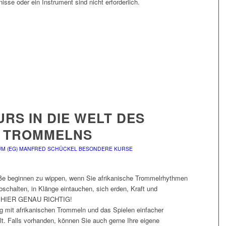
isse oder ein Instrument sind nicht erforderlich.
RS IN DIE WELT DES
N TROMMELNS
M (EG)
MANFRED SCHÜCKEL
BESONDERE KURSE
Füße beginnen zu wippen, wenn Sie afrikanische Trommelrhythmen
bschalten, in Klänge eintauchen, sich erden, Kraft und
IE HIER GENAU RICHTIG!
 mit afrikanischen Trommeln und das Spielen einfacher
. Falls vorhanden, können Sie auch gerne Ihre eigene