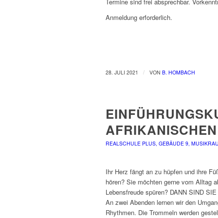
Termine sind frei absprechbar. Vorkenntn
Anmeldung erforderlich.
/
28. JULI 2021
VON
B. HOMBACH
EINFÜHRUNGSKU
AFRIKANISCHE
REALSCHULE PLUS, GEBÄUDE 9, MUSIKRAU
Ihr Herz fängt an zu hüpfen und ihre 
hören? Sie möchten gerne vom Alltag a
Lebensfreude spüren? DANN SIND S
An zwei Abenden lernen wir den Umgang
Rhythmen. Die Trommeln werden gestellt