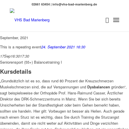
02661 63454 | info@vhs-bad-marienberg.de
September, 2021
This is a repeating event
24. September 2021 16:30
17
Sep
16:30
17:30
Seniorensport (55+) Balancetraining I
Kursdetails
„Grundsätzlich ist es so, dass rund 80 Prozent der Kreuzschmerzen
Muskelschmerzen sind, die auf Verspannungen und
Dysbalancen
gründen“,
sagt beispielsweise der Orthopäde Prof. Hans-Raimund Casser, Ärztlicher
Direktor des DRK-Schmerzzentrums in Mainz. Wenn Sie bei sich bereits
Unsicherheiten bei der Standfestigkeit oder beim Gehen bemerkt haben,
sollten sie handeln. Hier gilt: Vorbeugen ist besser als Heilen. Auch gerade
nach einem Sturz ist es wichtig, dass Sie durch Training die Sturzangst
überwinden, damit sie nicht weiter auf Aktivitäten und Dinge verzichten