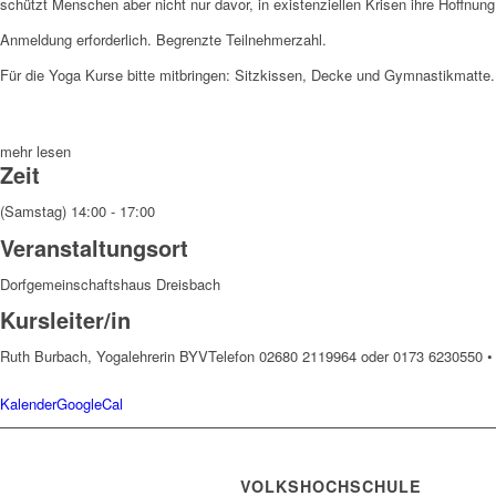
schützt Menschen aber nicht nur davor, in existenziellen Krisen ihre Hoffnun
Anmeldung erforderlich. Begrenzte Teilnehmerzahl.
Für die Yoga Kurse bitte mitbringen: Sitzkissen, Decke und Gymnastikmatte.
mehr lesen
Zeit
(Samstag) 14:00 - 17:00
Veranstaltungsort
Dorfgemeinschaftshaus Dreisbach
Kursleiter/in
Ruth Burbach, Yogalehrerin BYV
Telefon 02680 2119964 oder 0173 6230550 
Kalender
GoogleCal
VOLKSHOCHSCHULE