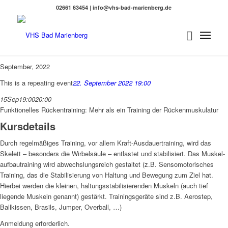
02661 63454 | info@vhs-bad-marienberg.de
September, 2022
This is a repeating event
22. September 2022 19:00
15
Sep
19:00
20:00
Funktionelles Rückentraining: Mehr als ein Training der Rückenmuskulatur
Kursdetails
Durch regelmäßiges Training, vor allem Kraft-Ausdauertraining, wird das
Skelett – besonders die Wirbelsäule – entlastet und stabilisiert. Das Muskel-
aufbautraining wird abwechslungsreich gestaltet (z.B. Sensomotorisches
Training, das die Stabilisierung von Haltung und Bewegung zum Ziel hat.
Hierbei werden die kleinen, haltungsstabilisierenden Muskeln (auch tief
liegende Muskeln genannt) gestärkt. Trainingsgeräte sind z.B. Aerostep,
Ballkissen, Brasils, Jumper, Overball, …)
Anmeldung erforderlich.