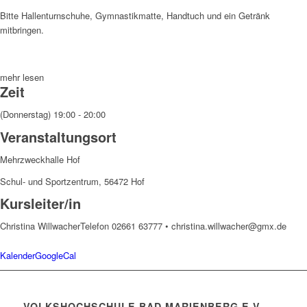
Bitte Hallenturnschuhe, Gymnastikmatte, Handtuch und ein Getränk
mitbringen.
mehr lesen
Zeit
(Donnerstag) 19:00 - 20:00
Veranstaltungsort
Mehrzweckhalle Hof
Schul- und Sportzentrum, 56472 Hof
Kursleiter/in
Christina Willwacher
Telefon 02661 63777 • christina.willwacher@gmx.de
Kalender
GoogleCal
VOLKSHOCHSCHULE BAD MARIENBERG E.V.