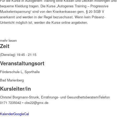
Für die Kurse in Autogenem Training bitte Kissen und Decken mitbringen und
bequeme Kleidung tragen. Die Kurse „Autogenes Training – Progressive
Muskelentspannung“ sind von den Krankenkassen gem. § 20 SGB V
anerkannt und werden in der Regel bezuschusst. Wenn kein Präsenz-
Unterricht möglich ist, werden die Kurse online angeboten.
mehr lesen
Zeit
(Dienstag) 19:45 - 21:15
Veranstaltungsort
Förderschule L, Sporthalle
Bad Marienberg
Kursleiter/in
Christel Borgmann-Strunk, Ernährungs- und Gesundheitsberaterin
Telefon
0171 7235042 • cbs22@gmx.de
Kalender
GoogleCal