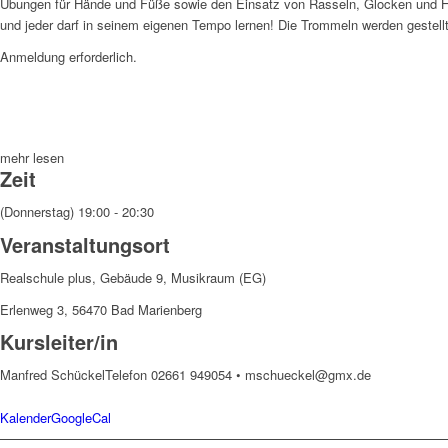
Übungen für Hände und Füße sowie den Einsatz von Rasseln, Glocken und Ho
und jeder darf in seinem eigenen Tempo lernen! Die Trommeln werden gestellt
Anmeldung erforderlich.
mehr lesen
Zeit
(Donnerstag) 19:00 - 20:30
Veranstaltungsort
Realschule plus, Gebäude 9, Musikraum (EG)
Erlenweg 3, 56470 Bad Marienberg
Kursleiter/in
Manfred Schückel
Telefon 02661 949054 • mschueckel@gmx.de
Kalender
GoogleCal