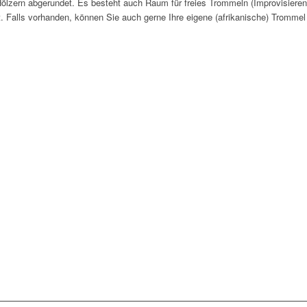
̈lzern abgerundet. Es besteht auch Raum für freies Trommeln (Improvisieren)
. Falls vorhanden, können Sie auch gerne Ihre eigene (afrikanische) Trommel