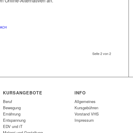
en Online-Alternativen an.
BACH
Seite 2 von 2
KURSANGEBOTE
INFO
Beruf
Allgemeines
Bewegung
Kursgebühren
Ernährung
Vorstand VHS
Entspannung
Impressum
EDV und iT
Malerei und Gestaltung