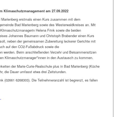
em Klimaschutzmanagement am 27.09.2022
d Marienberg erstmals einen Kurs zusammen mit dem
emeinde Bad Marienberg sowie des Westerwaldkreises an. Mit
Klimaschutzmanagerin Helena Frink sowie die beiden
eises Johannes Baumann und Christoph Brabender einen Kurs
soll, neben der gemeinsamen Zubereitung leckerer Gerichte mit
auch auf den CO2-Fußabdruck sowie die
en werden. Beim anschließenden Verzehr und Beisammensitzen
t den Klimaschutzmanager*innen in den Austausch zu kommen.
chkeiten der Marie-Curie-Realschule plus in Bad Marienberg (Küche
hr, die Dauer umfasst etwa drei Zeitstunden.
nk (02661 6268303). Die Teilnehmeranzahl ist begrenzt, es fallen
L